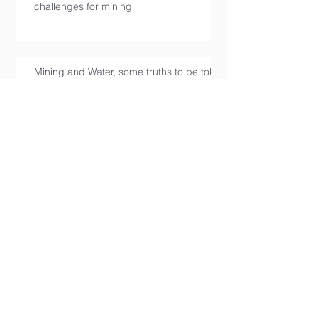
challenges for mining
Mining and Water, some truths to be told
(1st part)
Mining industry and understanding the
Rule of law
Let’s talk more about responsible mining
Women in Mining (WIM) The new