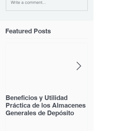
Write a comment...
Featured Posts
Beneficios y Utilidad
Acceso a la Ju
Práctica de los Almacenes
las Personas 
Generales de Depósito
Discapacidad